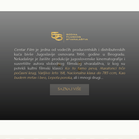
Centar Film
je jedna od vodećih producentskih i distributerskih
kuća bivše Jugoslavije osnovana 1966. godine u Beogradu.
Nekadašnje je žarište produkcije jugoslovenske kinematografije i
susretište autora slobodnog filmskog stvaralaštva, iz kog su
potekli kultni filmski klasici
Ko to tamo peva
,
Maratonci trče
počasni krug
,
Varljivo leto ’68
,
Nacionalna klasa do 785 ccm
,
Kad
budem mrtav i beo
,
Lepota poroka
, ali i mnogi drugi...
SAZNAJ VIŠE