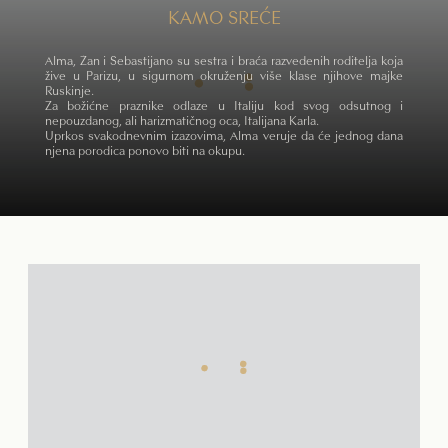
KAMO SREĆE
Alma, Žan i Sebastijano su sestra i braća razvedenih roditelja koja
žive u Parizu, u sigurnom okruženju više klase njihove majke
Ruskinje.
Za božićne praznike odlaze u Italiju kod svog odsutnog i
nepouzdanog, ali harizmatičnog oca, Italijana Karla.
Uprkos svakodnevnim izazovima, Alma veruje da će jednog dana
njena porodica ponovo biti na okupu.