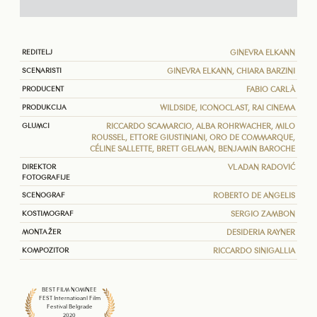
REDITELJ
GINEVRA ELKANN
SCENARISTI
GINEVRA ELKANN, CHIARA BARZINI
PRODUCENT
FABIO CARLÀ
PRODUKCIJA
WILDSIDE, ICONOCLAST, RAI CINEMA
GLUMCI
RICCARDO SCAMARCIO, ALBA ROHRWACHER, MILO
ROUSSEL, ETTORE GIUSTINIANI, ORO DE COMMARQUE,
CÉLINE SALLETTE, BRETT GELMAN, BENJAMIN BAROCHE
DIREKTOR
VLADAN RADOVIĆ
FOTOGRAFIJE
SCENOGRAF
ROBERTO DE ANGELIS
KOSTIMOGRAF
SERGIO ZAMBON
MONTAŽER
DESIDERIA RAYNER
KOMPOZITOR
RICCARDO SINIGALLIA
BEST FILM NOMINEE
FEST Internatioanl Film
Festival Belgrade
2020