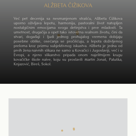
ALŽBETA ČIŽIKOVA
Već pet decenija sa nesmanjenom strašću, Alžbeta Čižikova
uporno oživljava lepotu, harmoniju, pastoralni život natopljen
nostalgičnim emocijama svoga detinjstva i prve mladosti. Ta
umetnost, drugačija a opet tako istovetna realnom životu, čini da
stvari, događaji i ljudi jednog prohujalog vremena dobijaju
posebne oblike, osećanja se pročišćuju, a lepota doživljenog
preloma kroz prizmu subjektivnog iskustva. Alžbeta je jedna od
prvih žena naivnih slikara ne samo u Kovačici i Jugoslaviji, već i u
Evropi, a njeno slikarstvo pripada onom najelitnijem krugu
kovačičke škole naïve, koju su proslavili Martin Jonaš, Paluška,
Knjazović, Bireš, Sokol.