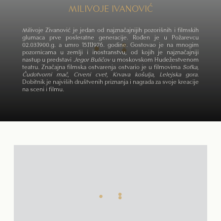
MILIVOJE IVANOVIĆ
Milivoje Živanović je jedan od najznačajnijih pozorišnih i filmskih
glumaca prve posleratne generacije. Rođen je u Požarevcu
02.03.1900.g. a umro 15.11.1976. godine. Gostovao je na mnogim
pozornicama u zemlji i inostranstvu, od kojih je najznačajniji
nastup u predstavi
Jegor Buličov
u moskovskom Hudežestvenom
teatru. Značajna filmska ostvarenja ostvario je u filmovima
Sofka
,
Čudotvorni mač
,
Crveni cvet
,
Krvava košulja
,
Lelejska gora
.
Dobitnik je najviših društvenih priznanja i nagrada za svoje kreacije
na sceni i filmu.